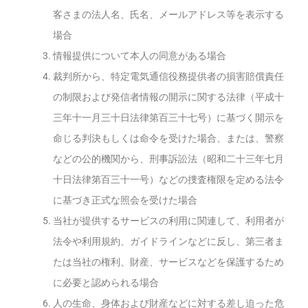
客さまの法人名、氏名、メールアドレス等を表示する
場合
情報提供について本人の同意がある場合
裁判所から、特定電気通信役務提供者の損害賠償責任
の制限および発信者情報の開示に関する法律（平成十
三年十一月三十日法律第百三十七号）に基づく開示を
命じる判決もしくは命令を受けた場合、または、警察
などの公的機関から、刑事訴訟法（昭和二十三年七月
十日法律第百三十一号）などの捜査権限を定める法令
に基づき正式な照会を受けた場合
当社が提供するサービスの利用に関連して、利用者が
法令や利用規約、ガイドラインなどに反し、第三者ま
たは当社の権利、財産、サービスなどを保護するため
に必要と認められる場合
人の生命、身体および財産などに対する差し迫った危